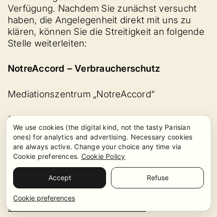
Verfügung. Nachdem Sie zunächst versucht
haben, die Angelegenheit direkt mit uns zu
klären, können Sie die Streitigkeit an folgende
Stelle weiterleiten:
NotreAccord – Verbraucherschutz
Mediationszentrum „NotreAccord“
38 rue d’Aviau, 33 000 Bordeaux, Frankreich
We use cookies (the digital kind, not the tasty Parisian
ones) for analytics and advertising. Necessary cookies
E-Mail:
consommation@notreaccord.com
are always active. Change your choice any time via
Cookie preferences.
Cookie Policy
Tel.: 09 79 33 58 27
Accept
Refuse
Website:
mediation-
Cookie preferences
consommation.notreaccord.com