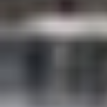
Hast du schon ein Datum
im Sinn?
Teilen Sie uns Ihren Termin, Ihre
gewünschte Ausstattung und Ihr Budget
mit. Wir senden Ihnen daraufhin eine PDF-
Datei mit der vollständigen Preisliste und
den Verfügbarkeiten zu – in der Regel