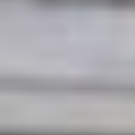
innerhalb einer Stunde, spätestens jedoch
innerhalb von 8 Stunden.
„Events in Paris“ hat eine Fünf-Sterne-
Bewertung bei Google.
Preise und Verfügbarkeit anzeigen
Kontaktformular