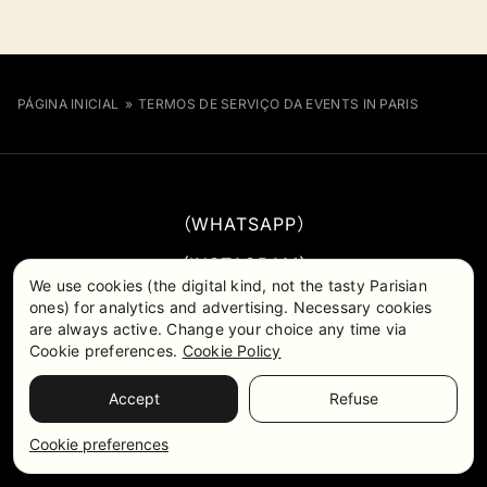
PÁGINA INICIAL
»
TERMOS DE SERVIÇO DA EVENTS IN PARIS
WHATSAPP
INSTAGRAM
We use cookies (the digital kind, not the tasty Parisian
YOUTUBE
ones) for analytics and advertising. Necessary cookies
are always active. Change your choice any time via
TIKTOK
Cookie preferences.
Cookie Policy
AVALIAÇÕES DO GOOGLE
Accept
Refuse
Cookie preferences